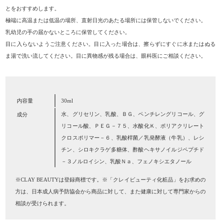
とをおすすめします。
極端に高温または低温の場所、直射日光のあたる場所には保管しないでください。
乳幼児の手の届かないところに保管してください。
目に入らないようご注意ください。目に入った場合は、擦らずにすぐに水またはぬる
ま湯で洗い流してください。目に異物感が残る場合は、眼科医にご相談ください。
内容量
30ml
水、グリセリン、乳酸、ＢＧ、ペンチレングリコール、グ
成分
リコール酸、ＰＥＧ－７５、水酸化Ｋ、ポリアクリレート
クロスポリマー－６、乳酸桿菌／乳発酵液（牛乳）、レシ
チン、シロキクラゲ多糖体、酢酸ヘキサノイルジペプチド
－３ノルロイシン、乳酸Ｎａ、フェノキシエタノール
※CLAY BEAUTYは登録商標です。※「クレイビューティ化粧品」をお求めの
方は、日本成人病予防協会から商品に対して、また健康に対して専門家からの
相談が受けられます。