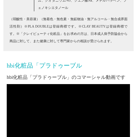
ム、クオタニウム-45、クエン酸Na、メチルパラベン、フ
ェノキシエタノール
（弱酸性・美容液）（無着色・無色素・無鉱物油・無アルコール・無合成界面
活性剤）※PLA DOUBLEは登録商標です。※CLAY BEAUTYは登録商標で
す。※「クレイビューティ化粧品」をお求めの方は、日本成人病予防協会から
商品に対して、また健康に対して専門家からの相談が受けられます。
hbi化粧品「プラドゥーブル
hbi化粧品「プラドゥーブル」のコマーシャル動画です