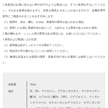
1.化粧品がお肌に合わない時や以下のような場合には、すぐに使用を中止してくださ
い。そのまま使用を続けますと、症状を悪化させることがありますので、皮膚科専門
医等にご相談されることをおすすめします。
（1）使用中、赤み、腫れ、かゆみ、刺激等の異常があらわれた場合。
（2）使用したお肌に直接日光があたって、上記のような異常があらわれた場合。
2.傷や腫れもの、しっしん等の異常のある部位には、お使いにならないでください。
3.保管および取扱い上の注意
（1）使用後は必ずしっかりフタを閉めてください。
（2）乳幼児の手の届かないところに保管してください。
（3）極端な高温または低温の場所、直接日光の当たる場所には保存しないでくださ
い。
内容量
30mL
水、BG、グリセリン、プラセンタエキス、グリチルリチン
成分
酸2K、ヒアルロン酸Na、DPG、ジグリセリン、ペンチレ
ングリコール、エチルヘキシルグリセリン、キサンタンガ