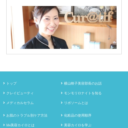
トップ
横山映子美容部長のお話
クレイビューティ
モンモリロナイトを知る
メディカルセラム
リポソームとは
お肌のトラブル別ケア方法
化粧品の使用順序
hbi美容カイロとは
美容カイロを学ぶ