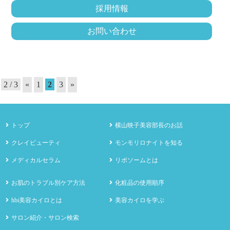
採用情報
お問い合わせ
2 / 3
«
1
2
3
»
トップ
横山映子美容部長のお話
クレイビューティ
モンモリロナイトを知る
メディカルセラム
リポソームとは
お肌のトラブル別ケア方法
化粧品の使用順序
hbi美容カイロとは
美容カイロを学ぶ
サロン紹介・サロン検索